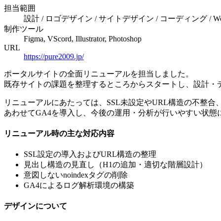
担当範囲
設計 / ロゴデザイン / サイトデザイン / コーディング / Wor
制作ツール
Figma, VScord, Illustrator, Photoshop
URL
https://pure2009.jp/
ポータルサイトの全面リニューアルを担当しました。
既存サイトの課題を整理するところからスタートし、設計・
リニューアルにあたっては、SSL未設定やURL構造の不整合
あわせてGA4を導入し、今後の運用・分析が行いやすい状態
リニューアル時の主な対応内容
SSL設定の導入およびURL構造の整理
見出し構造の見直し（H1の追加・適切な階層設計）
意図しないnoindexタグの削除
GA4によるログ解析環境の構築
デザインについて