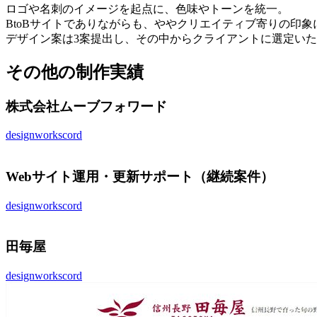
ロゴや名刺のイメージを起点に、色味やトーンを統一。
BtoBサイトでありながらも、ややクリエイティブ寄りの印
デザイン案は3案提出し、その中からクライアントに選定い
その他の制作実績
株式会社ムーブフォワード
design
works
cord
Webサイト運用・更新サポート（継続案件）
design
works
cord
田毎屋
design
works
cord