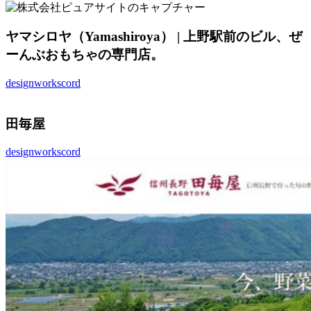
ヤマシロヤ（Yamashiroya） | 上野駅前のビル、ぜ
ーんぶおもちゃの専門店。
design
works
cord
田毎屋
design
works
cord